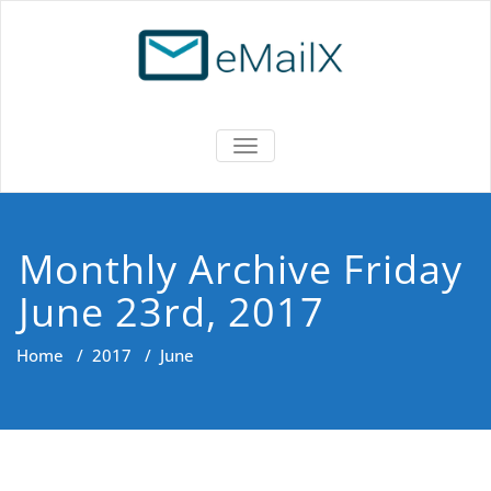
Skip
to
content
eMailX
(Русский) Частный почтовый
TOGGLE NAVIGATION
сервер
Monthly Archive Friday
June 23rd, 2017
Home
/
2017
/
June