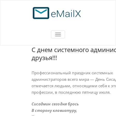
Перейти
к
содержимому
eMailX
Частный почтовый сервер
ПОКАЗАТЬ/СКРЫТЬ НАВИГАЦ
С днем системного админи
друзья!!!
Профессиональный праздник системных
администраторов всего мира — День Сис
отмечается людьми, относящими себя к эт
профессии, в последнюю пятницу июля.
Сисадмин сегодня брось
В сторону клавиатуру,